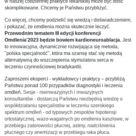
w naszej codziennej praktyce lekarskiej może być dość
skomplikowane. Chcemy je Państwu przybliżyć.
Co więcej, chcemy podzielić się wiedzą
i do
świadczeniem,
i pokazać, że omdlenia można skutecznie leczyć.
Przewodnim tematem III edycji konferencji
Omdlenia'2023 będzie bowiem kardioneuroablacja.
Jest
to innowacyjna, dynamicznie rozwijają
ca si
ę metoda,
"polska specjalność", kt
ó
ra ma szansę stać się
metod
ą
alternatywną do wszczepienia stymulatora serca w
leczeniu czynnościowej bradykardii.
Zaproszeni eksperci - wykładowcy i praktycy – przybliżą
Państwu ponad 100 przypadk
ó
w diagnostyki i leczenia
omdleń.
Sesje - nieinwazyjnych i inwazyjnych
konsultant
ó
w - dostarczą Państwu niezbędną wiedzę o
współdziałaniu specjalist
ó
w w leczeniu szerokiego
spektrum omdleń - od typowych zespołów hipotensji
ortostatycznej, wazo-wagalnych po omdlenia kaszlowe, w
przebiegu zatorowoś
ci p
łucnej, astmy, nadciśnienia
płucnego czy anemizacji w przebiegu raka pł
uca.