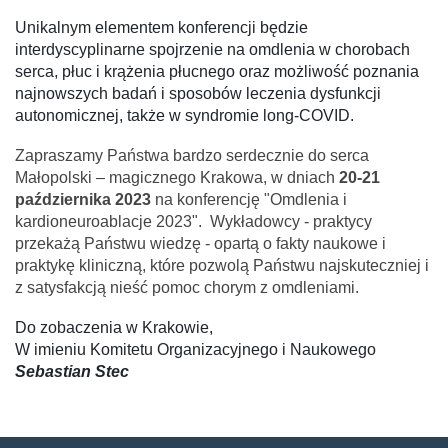
Unikalnym elementem konferencji będzie
interdyscyplinarne spojrzenie na omdlenia w chorobach
serca, płuc i krążenia płucnego oraz możliwość poznania
najnowszych badań i sposob
ó
w leczenia dysfunkcji
autonomicznej, także w syndromie long-COVID.
Zapraszamy Państwa bardzo serdecznie do serca
Małopolski – magicznego Krakowa, w dniach
20-21
października 2023
na konferencję "Omdlenia i
kardioneuroablacje 2023". Wykładowcy - praktycy
przekażą Państwu wiedzę - opartą o fakty naukowe
i
praktykę kliniczną, kt
ó
re pozwolą Państwu najskuteczniej i
z satysfakcją nieść pomoc chorym z omdleniami.
Do zobaczenia w Krakowie,
W imieniu Komitetu Organizacyjnego i Naukowego
Sebastian Stec