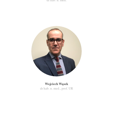
dr hab. n. med.
Wojciech Wąsek
dr hab. n. med., prof. UR