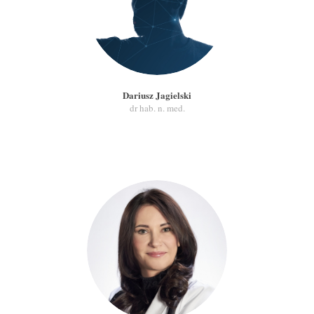
Dariusz Jagielski
dr hab. n. med.